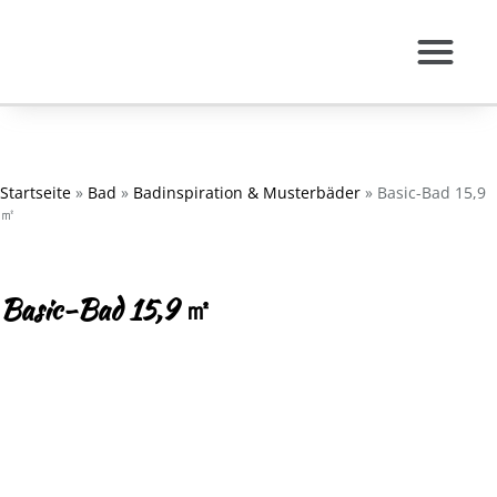
Leistungen Gewerb
Virtuelle Ausstellung
Startseite
»
Bad
»
Badinspiration & Musterbäder
»
Basic-Bad 15,9
㎡
Basic-Bad 15,9 ㎡