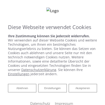
Leistungen Gewerb
Virtuelle Ausstellung
Diese Webseite verwendet Cookies
Ihre Zustimmung können Sie jederzeit widerrufen.
Wir verwenden auf dieser Webseite Cookies und weitere
Startseite
»
Bad
»
Badinspiration & Musterbäder
»
Luxus-Bad 7 ㎡
Technologien, um Ihnen ein bestmögliches
Nutzungserlebnis zu bieten. Sie können das Setzen von
Cookies auch ablehnen und unsere Seite nur mit den
technisch notwendigen Cookies nutzen. Weitere
Luxus-Bad 7 ㎡
Informationen, sowie eine detaillierte Übersicht der
Cookies und eingesetzten Technologien finden Sie in
unserer
Datenschutzerklärung
. Sie können Ihre
Einstellungen
jederzeit ändern.
Ablehnen
Ablehnen
Einstellungen
Akzeptieren
Datenschutz
Impressum