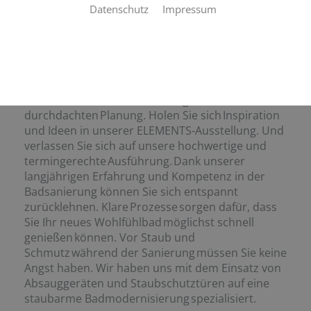
Wie stellen Sie sich Ihr neues Bad
Datenschutz
Impressum
vor? Eine luxuriöse Wellness-Oase, ein praktisches
Familienbad, ein cleveres Raumwunder oder ein
barrierefreies Bad? Gemeinsam mit
Ihnen machen wir Ihre individuellen Wünsche und
Vorstellungen wahr. Profitieren Sie von
unserer umfassenden Beratung und
durchdachten Planung. Holen Sie sich Inspiration
und Ideen in unserer ELEMENTS-Ausstellung. Und
verlassen Sie sich auf unsere hochwertige und
termingerechte Ausführung. Dank unserer
langjährigen Erfahrung und Kompetenz in der
Badsanierung können Sie sich entspannt
zurücklehnen. Klare Prozesse sorgen dafür, dass
Sie Ihr neues Wohlfühlbad möglichst schnell
genießen können. Vor Staub und
Schmutz während der Sanierung müssen Sie keine
Angst haben. Wir haben uns mit dem Einsatz von
Absauggeräten und Staubschutztüren auf eine
staubarme Badmodernisierung spezialisiert.