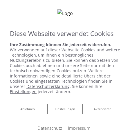
Leistungen Gewerb
Virtuelle Ausstellung
Diese Webseite verwendet Cookies
Ihre Zustimmung können Sie jederzeit widerrufen.
Wir verwenden auf dieser Webseite Cookies und weitere
Startseite
»
Bad
»
Badinspiration & Musterbäder
»
Komfort-Bad 4,6
Technologien, um Ihnen ein bestmögliches
㎡
Nutzungserlebnis zu bieten. Sie können das Setzen von
Cookies auch ablehnen und unsere Seite nur mit den
technisch notwendigen Cookies nutzen. Weitere
Informationen, sowie eine detaillierte Übersicht der
Komfort-Bad 4,6 ㎡
Cookies und eingesetzten Technologien finden Sie in
unserer
Datenschutzerklärung
. Sie können Ihre
Einstellungen
jederzeit ändern.
Ablehnen
Ablehnen
Einstellungen
Akzeptieren
Datenschutz
Impressum